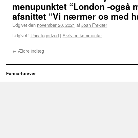
menupunktet “London -også mi
afsnittet “Vi nærmer os med h
Udgivet den
november 20, 2021
af
Joan Frøkiær
Udgivet i
Uncategorized
|
Skriv en kommentar
←
Ældre indlæg
Farmorforever