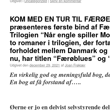
Udgivet i
Uncategorized
|
Skriv en kommentar
KOM MED EN TUR TIL FÆRØE
præsenteres første bind af Fæ
Trilogien “Når engle spiller Mo
to romaner i trilogien, der for
forholdet mellem Danmark og 
nu, har titlen “Færøblues” og 
Udgivet den
december 29, 2021
af
Joan Frøkiær
En virkelig god og meningsfuld bog, de
En bog at få forstand af…..
Øerne er jo en delvist selvstyrende del