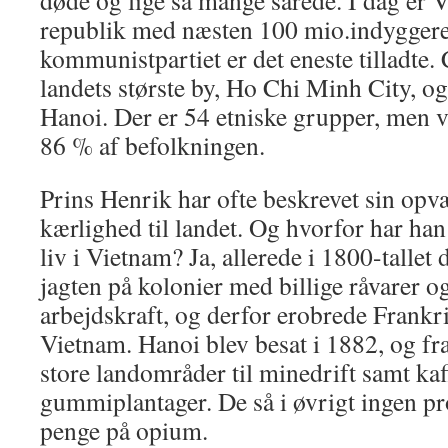
døde og lige så mange sårede. I dag er V
republik med næsten 100 mio.indyggere
kommunistpartiet er det eneste tilladte. 
landets største by, Ho Chi Minh City, og 
Hanoi. Der er 54 etniske grupper, men 
86 % af befolkningen.
Prins Henrik har ofte beskrevet sin opv
kærlighed til landet. Og hvorfor har han t
liv i Vietnam? Ja, allerede i 1800-tallet
jagten på kolonier med billige råvarer o
arbejdskraft, og derfor erobrede Frankr
Vietnam. Hanoi blev besat i 1882, og 
store landområder til minedrift samt kaf
gummiplantager. De så i øvrigt ingen pro
penge på opium.