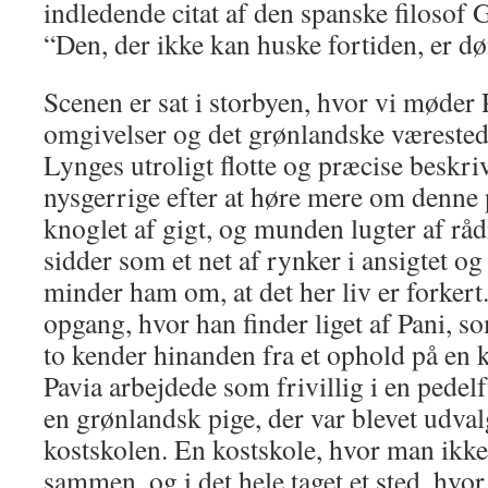
indledende citat af den spanske filosof
“Den, der ikke kan huske fortiden, er dø
Scenen er sat i storbyen, hvor vi møder 
omgivelser og det grønlandske værested
Lynges utroligt flotte og præcise beskrive
nysgerrige efter at høre mere om denne
knoglet af gigt, og munden lugter af rå
sidder som et net af rynker i ansigtet
minder ham om, at det her liv er forkert.
opgang, hvor han finder liget af Pani, s
to kender hinanden fra et ophold på en k
Pavia arbejdede som frivillig i en pedel
en grønlandsk pige, der var blevet udvalg
kostskolen. En kostskole, hvor man ikke
sammen, og i det hele taget et sted, hvo