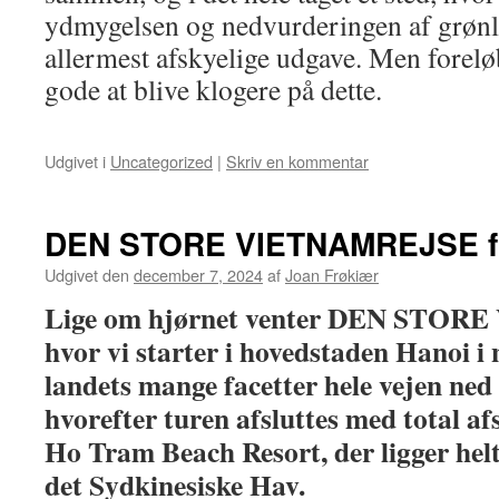
ydmygelsen og nedvurderingen af grønlæ
allermest afskyelige udgave. Men foreløb
gode at blive klogere på dette.
Udgivet i
Uncategorized
|
Skriv en kommentar
DEN STORE VIETNAMREJSE fra
Udgivet den
december 7, 2024
af
Joan Frøkiær
Lige om hjørnet venter DEN STO
hvor vi starter i hovedstaden Hanoi i 
landets mange facetter hele vejen ned
hvorefter turen afsluttes med total af
Ho Tram Beach Resort, der ligger helt
det Sydkinesiske Hav.