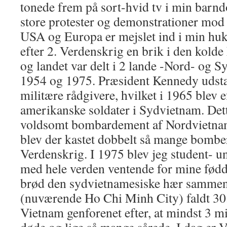
tonede frem på sort-hvid tv i min bar
store protester og demonstrationer mod
USA og Europa er mejslet ind i min hu
efter 2. Verdenskrig en brik i den kolde
og landet var delt i 2 lande -Nord- og 
1954 og 1975. Præsident Kennedy udstat
militære rådgivere, hvilket i 1965 blev 
amerikanske soldater i Sydvietnam. Dette
voldsomt bombardement af Nordvietnam,
blev der kastet dobbelt så mange bomber
Verdenskrig. I 1975 blev jeg student- un
med hele verden ventende for mine fød
brød den sydvietnamesiske hær sammen
(nuværende Ho Chi Minh City) faldt 30. 
Vietnam genforenet efter, at mindst 3 m