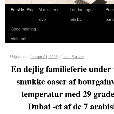
Forside
Blog
At rejse er at
London -også
Bog
leve
min by
para
Good morning,
Vietnam!
Udgivet den
februar 21, 2026
af
Joan Frøkiær
En dejlig familieferie under
smukke oaser af bourgainvi
temperatur med 29 grader 
Dubai -et af de 7 arabi