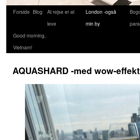
Forside
Blog
At rejse er at
London -også
Bog
leve
min by
para
Good morning,
Vietnam!
AQUASHARD -med wow-effekt