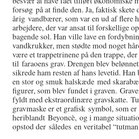
besvær at have fået tilført økonomiske mid
forsøg på at finde den. Ja, faktisk skete
årig vandbærer, som var en ud af flere
arbejdere, der var ansat til forskellige 
bagende sol. Han ville lave en fordybnin
vandkrukker, men stødte mod noget hårdt
være et trappetrinene på den trappe, der 
til faraoens grav. Drengen blev belønne
sikrede ham resten af hans levetid. Han 
en stor og smuk halskæde med skarabæ
figurer, som blev fundet i graven. Grav
fyldt med ekstraordinære gravskatte. 
gravmaske er et grafisk symbol, som er 
heriblandt Beyoncè, og i mange situatio
opstod der således en veritabel “tutman