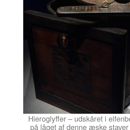
Hieroglyffer – udskåret i elfenb
på låget af denne æske stave