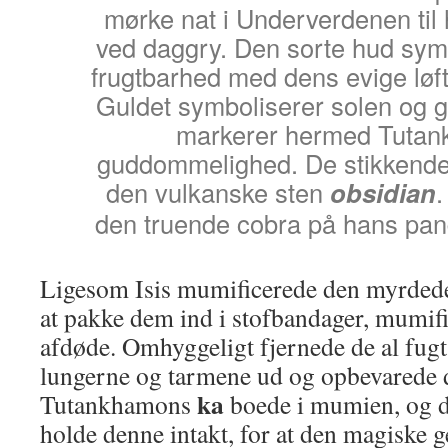
mørke nat i Underverdenen til
ved daggry. Den sorte hud sym
frugtbarhed med dens evige løf
Guldet symboliserer solen og 
markerer hermed Tuta
guddommelighed. De stikkende ø
den vulkanske sten
obsidian
.
den truende cobra på hans pan
Ligesom Isis mumificerede den myrdede
at pakke dem ind i stofbandager, mumif
afdøde. Omhyggeligt fjernede de al fugt
lungerne og tarmene ud og opbevarede 
ka
Tutankhamons
boede i mumien, og d
holde denne intakt, for at den magiske 