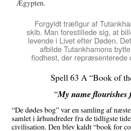
Ægypten.
Forgyldt træfigur af Tutankha
skib. Man forestillede sig, at bi
levende i Livet efter Døden. Det 
afbilde Tutankhamons bytte
flodhest, der repræsenterede
Spell 63 A “Book of th
My name flourishes 
“
“De dødes bog” var en samling af næst
samlet i århundreder fra de tidligste tid
civilisation. Den blev kaldt “book for c