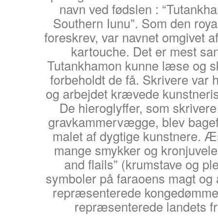
navn ved fødslen : “Tutankha
Southern Iunu”. Som den royal
foreskrev, var navnet omgivet a
kartouche. Det er mest san
Tutankhamon kunne læse og skr
forbeholdt de få. Skrivere var 
og arbejdet krævede kunstneri
De hieroglyffer, som skriver
gravkammervægge, blev bageft
malet af dygtige kunstnere.
mange smykker og kronjuvele
and flails” (krumstave og ple
symboler på faraoens magt og a
repræsenterede kongedømmet
repræsenterede landets f