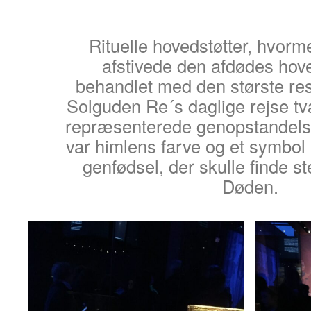
Rituelle hovedstøtter, hvor
afstivede den afdødes hove
behandlet med den største re
Solguden Re´s daglige rejse t
repræsenterede genopstandelse
var himlens farve og et symbo
genfødsel, der skulle finde ste
Døden.