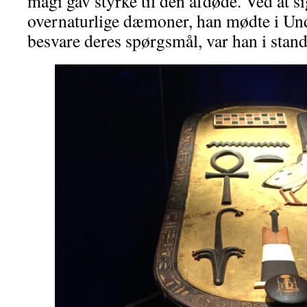
magi gav styrke til den afdøde. Ved at s
overnaturlige dæmoner, han mødte i Un
besvare deres spørgsmål, var han i stand 