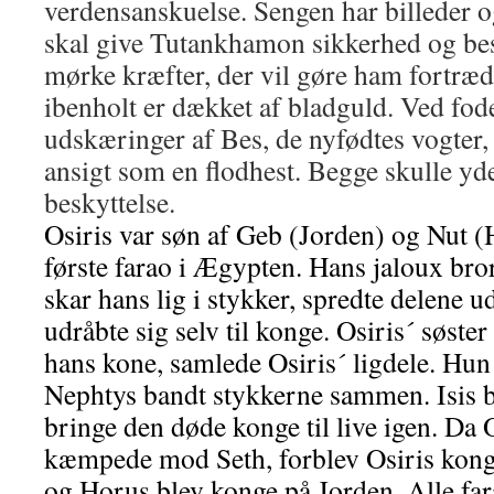
verdensanskuelse. Sengen har billeder 
skal give Tutankhamon sikkerhed og b
mørke kræfter, der vil gøre ham fortræ
ibenholt er dækket af bladguld. Ved fod
udskæringer af Bes, de nyfødtes vogter,
ansigt som en flodhest. Begge skulle 
beskyttelse.
Osiris var søn af Geb (Jorden) og Nut 
første farao i Ægypten. Hans jaloux br
skar hans lig i stykker, spredte delene u
udråbte sig selv til konge. Osiris´ søster
hans kone, samlede Osiris´ ligdele. Hun
Nephtys bandt stykkerne sammen. Isis br
bringe den døde konge til live igen. Da 
kæmpede mod Seth, forblev Osiris kong
og Horus blev konge på Jorden. Alle far