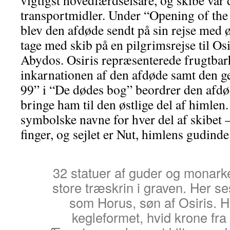
vigtigst hovedfærdselsåre, og skibe var
transportmidler. Under “Opening of t
blev den afdøde sendt på sin rejse med ø
tage med skib på en pilgrimsrejse til Os
Abydos. Osiris repræsenterede frugtbar
inkarnationen af den afdøde samt den ge
99” i “De dødes bog” beordrer den afdød
bringe ham til den østlige del af himlen
symbolske navne for hver del af skibet 
finger, og sejlet er Nut, himlens gudinde
32 statuer af guder og monarke
store træskrin i graven. Her 
som Horus, søn af Osiris. 
kegleformet, hvid krone fra