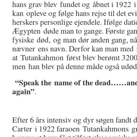
hans grav blev fundet og åbnet i 1922 
kan opleve og følge hans rejse til det ev
herskers personlige ejendele. Ifølge dati
Ægypten døde man to gange. Første gan
fysiske død, og man dør anden gang, n
nævner ens navn. Derfor kan man med re
at Tutankahmon først blev berømt 3200 
men han blev på denne måde også udøde
“Speak the name of the dead……and 
again”
.
Efter 6 års intensiv og dyr søgen fandt 
Carter i 1922 faraoen Tutankahmons g