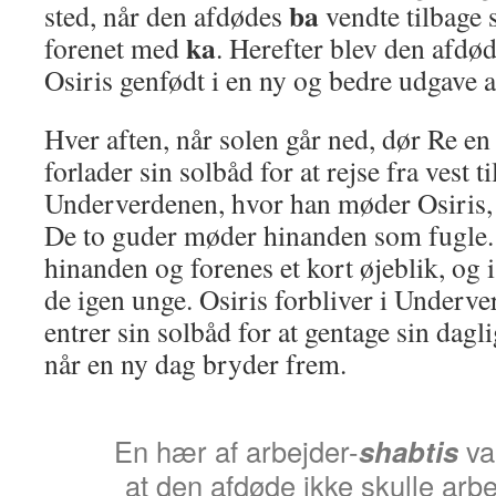
ba
sted, når den afdødes
vendte tilbage 
ka
forenet med
. Herefter blev den afdø
Osiris genfødt i en ny og bedre udgave af
Hver aften, når solen går ned, dør Re 
forlader sin solbåd for at rejse fra vest 
Underverdenen, hvor han møder Osiris
De to guder møder hinanden som fugle
hinanden og forenes et kort øjeblik, og 
de igen unge. Osiris forbliver i Underv
entrer sin solbåd for at gentage sin dagl
når en ny dag bryder frem.
En hær af arbejder-
shabtis
var
at den afdøde ikke skulle arbej