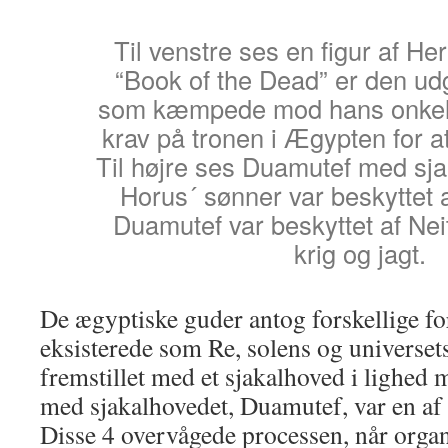
Til venstre ses en figur af Her
“Book of the Dead” er den ud
som kæmpede mod hans onkel 
krav på tronen i Ægypten for a
Til højre ses Duamutef med sja
Horus´ sønner var beskyttet 
Duamutef var beskyttet af Nei
krig og jagt.
De ægyptiske guder antog forskellige f
eksisterede som Re, solens og universets
fremstillet med et sjakalhoved i lighe
med sjakalhovedet, Duamutef, var en af
Disse 4 overvågede processen, når organ