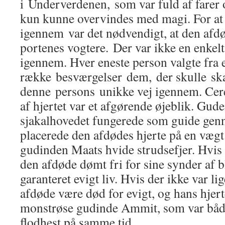
i Underverdenen, som var fuld af farer 
kun kunne overvindes med magi. For a
igennem var det nødvendigt, at den afd
portenes vogtere. Der var ikke en enkel
igennem. Hver eneste person valgte fra 
række besværgelser dem, der skulle sk
denne persons unikke vej igennem. Ce
af hjertet var et afgørende øjeblik. Gu
sjakalhovedet fungerede som guide ge
placerede den afdødes hjerte på en væg
gudinden Maats hvide strudsefjer. Hvis 
den afdøde dømt fri for sine synder af bl
garanteret evigt liv. Hvis der ikke var li
afdøde være død for evigt, og hans hjert
monstrøse gudinde Ammit, som var både
flodhest på samme tid.