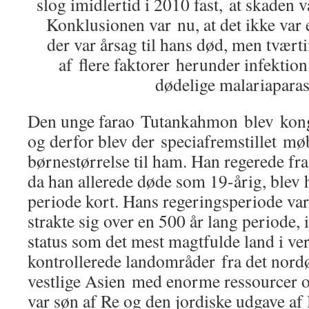
slog imidlertid i 2010 fast, at skaden v
Konklusionen var nu, at det ikke var 
der var årsag til hans død, men tvær
af flere faktorer herunder infektio
dødelige malariaparasi
Den unge farao Tutankahmon blev konge 
og derfor blev der speciafremstillet mø
børnestørrelse til ham. Han regerede fr
da han allerede døde som 19-årig, blev
periode kort. Hans regeringsperiode var 
strakte sig over en 500 år lang periode
status som det mest magtfulde land i v
kontrollerede landområder fra det nordøs
vestlige Asien med enorme ressourcer
var søn af Re og den jordiske udgave af 