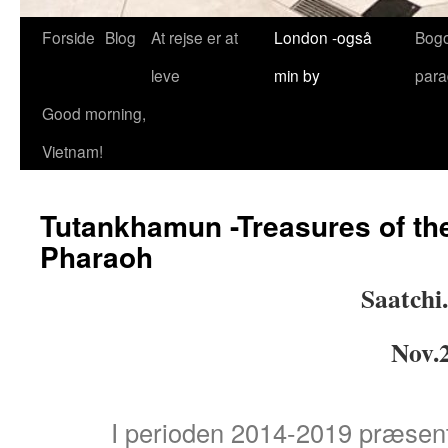
Forside
Blog
At rejse er at
London -også
Bog
leve
min by
para
Good morning,
Vietnam!
Tutankhamun -Treasures of th
Pharaoh
Saatchi
Nov.2019-Maj
I perioden 2014-2019 præsen