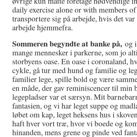
øvrige kun måtte foretage nødvendige i
daily exercise alone or with members o
transportere sig på arbejde, hvis det var
arbejde hjemmefra.
Sommeren begyndte at banke på,
og 
mange mennesker i parkerne, som jo alti
storbyens oase. En oase i coronaland, 
cykle, gå tur med hund og familie og le
familier lege, spille bold og være sam
en måde, der gav reminiscencer til min
legepladser var et særsyn. Mit barnebarn
fantasien, og vi har leget suppe og mad
løbet om kap, leget heksens hus i skove
haft hver vort træ, hvor vi boede og ko
hinanden, mens grene og pinde ved fant