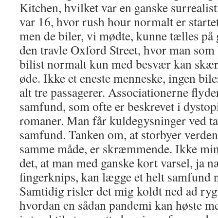
Kitchen, hvilket var en ganske surrealis
var 16, hvor rush hour normalt er start
men de biler, vi mødte, kunne tælles på
den travle Oxford Street, hvor man som
bilist normalt kun med besvær kan skære
øde. Ikke et eneste menneske, ingen bile
alt tre passagerer. Associationerne flyd
samfund, som ofte er beskrevet i dystopi
romaner. Man får kuldegysninger ved t
samfund. Tanken om, at storbyer verden 
samme måde, er skræmmende. Ikke mi
det, at man med ganske kort varsel, ja n
fingerknips, kan lægge et helt samfund ne
Samtidig risler det mig koldt ned ad ry
hvordan en sådan pandemi kan høste med