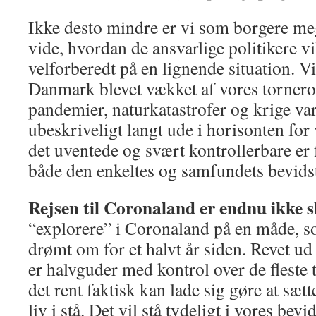
Ikke desto mindre er vi som borgere mege
vide, hvordan de ansvarlige politikere 
velforberedt på en lignende situation. Vi 
Danmark blevet vækket af vores tornero
pandemier, naturkatastrofer og krige var
ubeskriveligt langt ude i horisonten for 
det uventede og svært kontrollerbare er f
både den enkeltes og samfundets bevids
Rejsen til Coronaland er endnu ikke s
“explorere” i Coronaland på en måde, s
drømt om for et halvt år siden. Revet ud 
er halvguder med kontrol over de fleste t
det rent faktisk kan lade sig gøre at sæ
liv i stå. Det vil stå tydeligt i vores bevi