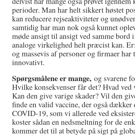
delvist har mange også prøvet igennem 
perioder. Man har helt sikkert høstet pos
kan reducere rejseaktiviteter og unødve
samtidig har man nok også kunnet oplev
møde ansigt til ansigt ved samme bord 
analoge virkelighed helt præcist kan. E
og massevis af personer og firmaer har 
innovativt.
Spørgsmålene er mange,
og svarene fo
Hvilke konsekvenser får det? Hvad ve
Kan den give varige skader? Vil den gi
finde en valid vaccine, der også dækker 
COVID-19, som vi allerede ved eksiste
koster sådan en nedsmeltning for de en
kommer det til at betyde på sigt på glob