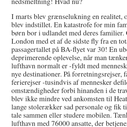
nedsmeltning! Hvad nu?
I marts blev grænselukning en realitet, og
blev indstillet. En katastrofe for min fam
børn bor i udlandet med deres familier.
London med et af de sidste fly fra en tot
passagertallet på BA-flyet var 30! En ub
deprimerende oplevelse, når man tænker 
lufthavn normalt er -fyldt med menneske
nye destinationer. På forretningsrejser, 
ferierejser -tusindvis af mennesker defi
omstændigheder forbi hinanden i de tra
blev ikke mindre ved ankomsten til Hea
lange stolerækker sad personale og fik ti
tale sammen eller studere mobilen. Tænk 
lufthavn med 76000 ansatte, der betjen