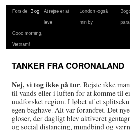
Forside
Blog
At rejse er at
London -også
Bog
leve
min by
para
Good morning,
Vietnam!
TANKER FRA CORONALAND
Nej, vi tog ikke på tur
. Rejste ikke man
til vands eller i luften for at komme til 
uudforsket region. I løbet af et splitseku
egen baghave. Alt var forandret. Det ny
gloser, der dagligt blev aktiveret gent
og social distancing, mundbind og værn