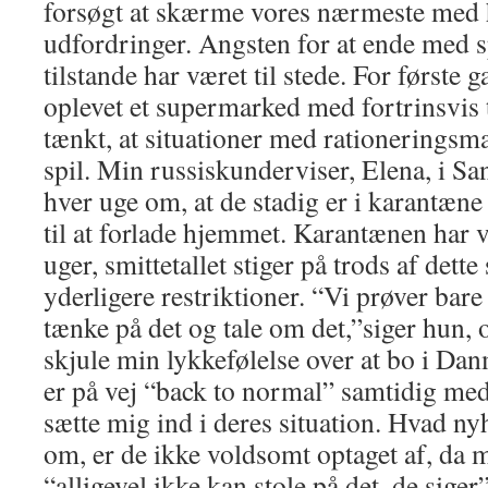
forsøgt at skærme vores nærmeste med
udfordringer. Angsten for at ende med sp
tilstande har været til stede. For første g
oplevet et supermarked med fortrinsvis
tænkt, at situationer med rationering
spil. Min russiskunderviser, Elena, i San
hver uge om, at de stadig er i karantæne 
til at forlade hjemmet. Karantænen har v
uger, smittetallet stiger på trods af dett
yderligere restriktioner. “Vi prøver bare
tænke på det og tale om det,”siger hun, o
skjule min lykkefølelse over at bo i Dan
er på vej “back to normal” samtidig med,
sætte mig ind i deres situation. Hvad n
om, er de ikke voldsomt optaget af, da 
“alligevel ikke kan stole på det, de siger