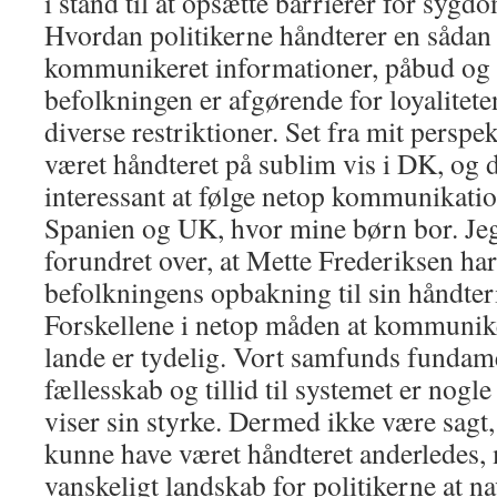
i stand til at opsætte barrierer for syg
Hvordan politikerne håndterer en sådan 
kommunikeret informationer, påbud og l
befolkningen er afgørende for loyalitet
diverse restriktioner. Set fra mit perspe
været håndteret på sublim vis i DK, og d
interessant at følge netop kommunikatio
Spanien og UK, hvor mine børn bor. Je
forundret over, at Mette Frederiksen ha
befolkningens opbakning til sin håndter
Forskellene i netop måden at kommuniker
lande er tydelig. Vort samfunds fundamen
fællesskab og tillid til systemet er nogl
viser sin styrke. Dermed ikke være sagt,
kunne have været håndteret anderledes, 
vanskeligt landskab for politikerne at na