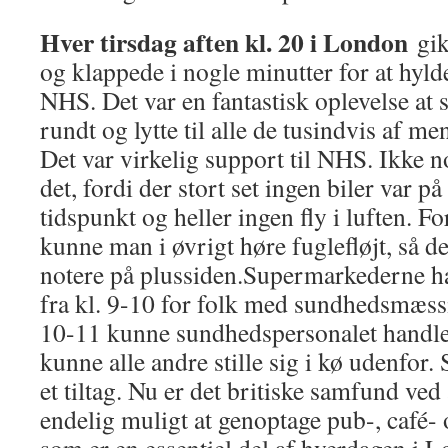
Hver tirsdag aften kl. 20 i London
gik
og klappede i nogle minutter for at hyl
NHS. Det var en fantastisk oplevelse at s
rundt og lytte til alle de tusindvis af m
Det var virkelig support til NHS. Ikke 
det, fordi der stort set ingen biler var p
tidspunkt og heller ingen fly i luften. F
kunne man i øvrigt høre fuglefløjt, så de
notere på plussiden.Supermarkederne h
fra kl. 9-10 for folk med sundhedsmæssi
10-11 kunne sundhedspersonalet handle o
kunne alle andre stille sig i kø udenfor.
et tiltag. Nu er det britiske samfund ved 
endelig muligt at genoptage pub-, café- 
som er en essentiel del af hverdagen i L