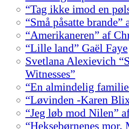
“Tag ikke imod en pøl
“Små påsatte brande” 
“Amerikaneren” af Ch
“Lille land” Gaël Faye
Svetlana Alexievich “
Witnesses”
“En almindelig familie
“Løvinden -Karen Bli
“Jeg løb mod Nilen” a
“Heksebørnenes mor. M