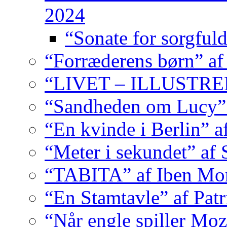
2024
“Sonate for sorgfuld
“Forræderens børn” af
“LIVET – ILLUSTRER
“Sandheden om Lucy” 
“En kvinde i Berlin” 
“Meter i sekundet” af 
“TABITA” af Iben Mo
“En Stamtavle” af Pat
“Når engle spiller Moz