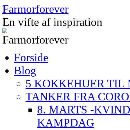
Hop
Farmorforever
til
indhold
En vifte af inspiration
Forside
Blog
5 KOKKEHUER TIL
TANKER FRA COR
8. MARTS -KVIN
KAMPDAG