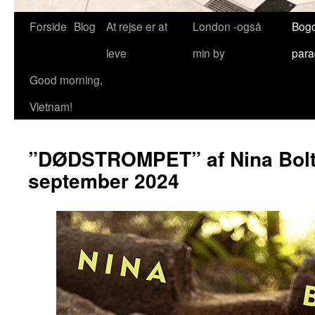
Forside
Blog
At rejse er at
London -også
Bog
leve
min by
para
Good morning,
Vietnam!
”DØDSTROMPET” af Nina Bolt
september 2024