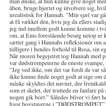
man ønske, at hun kunne give noget mere
åben, bruge hjertet og involvere sig, hvi
urealistisk for Hannah. ”Min sjæl var gåe
at få vækket den, hvis jeg da ellers stad
jeg ind imellem godt kunne komme i tvi
om, at Ems forestående besøg netop er k
sætter gang i Hannahs refleksioner om al
tidligere i hendes forhold til Rosa, sin
Når moren begejstret tog Hannah med p
var dødstrompeterne de eneste svampe,
”Jeg ved ikke, om det var fordi de var s
ikke kunne finde noget godt at sige om 
måske skyldtes det navnet, der fremkald
som et skelet, der truttede en fanfare på
nogen gik bort.” Således bliver vi ført 
hvor bogstaverne i ”DØDSTROMPET” er