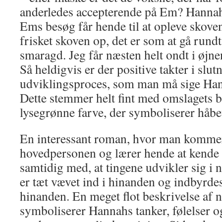
anderledes accepterende på Em? Hannahs
Ems besøg får hende til at opleve skove
frisket skoven op, det er som at gå rund
smaragd. Jeg får næsten helt ondt i øjne
Så heldigvis er der positive takter i slut
udviklingsproces, som man må sige Han
Dette stemmer helt fint med omslagets 
lysegrønne farve, der symboliserer håbe
En interessant roman, hvor man kommer
hovedpersonen og lærer hende at kende 
samtidig med, at tingene udvikler sig i 
er tæt vævet ind i hinanden og indbyrde
hinanden. En meget flot beskrivelse af n
symboliserer Hannahs tanker, følelser og