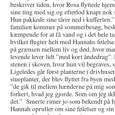
beskriver tiden, hvor Rosa flyttede hje
sine ting med sig og efterlod knapt nok s
Hun pakkede sine tårer ned i kufferten
familien kommer på sommerbesøg, besk
kæmpende for at få vand og i det hele tag
hvilket flugter helt med Hannahs følels
på grænsen mellem liv og død, hvor man 
levende lever lidt ”med kort åndedrag”.
stenen i skoven, hvor hun vil begraves,
Ligeledes går først planterne i drivhuset
stueplanter, der blev flyttet fra byen med
”de gik til mellem hænderne på mig som
forkert, hvad jeg gjorde. Som om jeg ik
det.” Smerte rimer jo som bekendt på hj
Hannah opruller om sine følelser og sin 