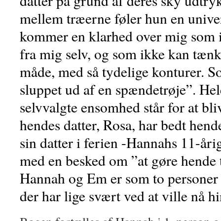
datter på grund af deres sky udtry
mellem træerne føler hun en univer
kommer en klarhed over mig som 
fra mig selv, og som ikke kan tæn
måde, med så tydelige konturer. S
sluppet ud af en spændetrøje”. He
selvvalgte ensomhed står for at bliv
hendes datter, Rosa, har bedt hende
sin datter i ferien -Hannahs 11-år
med en besked om ”at gøre hende t
Hannah og Em er som to personer i
der har lige svært ved at ville nå h