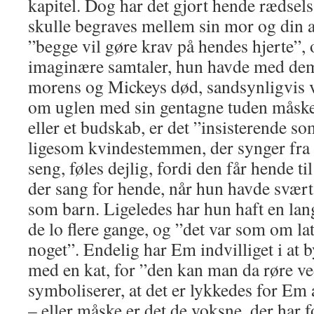
kapitel. Dog har det gjort hende rædsels
skulle begraves mellem sin mor og din 
”begge vil gøre krav på hendes hjerte”, 
imaginære samtaler, hun havde med dem 
morens og Mickeys død, sandsynligvis 
om uglen med sin gentagne tuden måske 
eller et budskab, er det ”insisterende som
ligesom kvindestemmen, der synger fra
seng, føles dejlig, fordi den får hende ti
der sang for hende, når hun havde svært 
som barn. Ligeledes har hun haft en la
de lo flere gange, og ”det var som om lat
noget”. Endelig har Em indvilliget i at 
med en kat, for ”den kan man da røre ve
symboliserer, at det er lykkedes for Em 
– eller måske er det de voksne, der har f