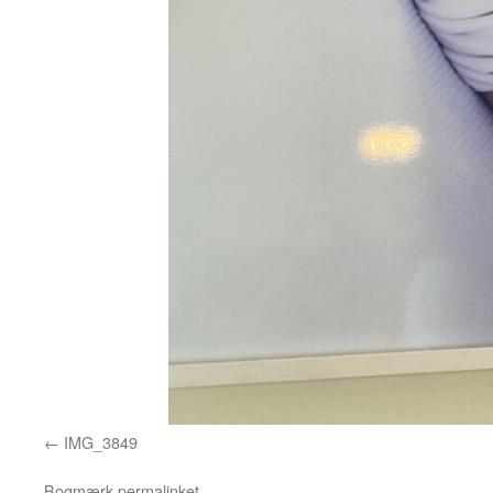
IMG_3849
Bogmærk
permalinket
.