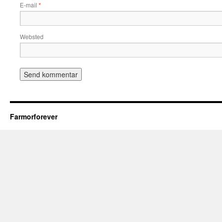
E-mail
*
Websted
Farmorforever