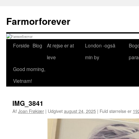
Hop
til
Farmorforever
indhold
Forside
Blog
At rejse er at
London -også
Bog
leve
min by
para
Good morning,
Vietnam!
IMG_3841
Af
Joan Frøkiær
|
Udgivet
august 24, 2025
|
Fuld størrelse er
19