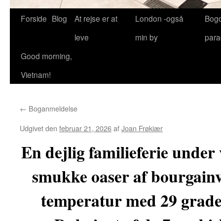
Forside
Blog
At rejse er at
London -også
Bog
leve
min by
para
Good morning,
Vietnam!
←
Boganmeldelse
Udgivet den
februar 21, 2026
af
Joan Frøkiær
En dejlig familieferie under
smukke oaser af bourgainvi
temperatur med 29 grader 