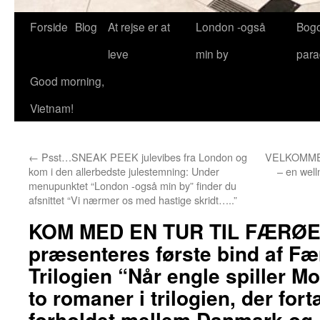
Forside
Blog
At rejse er at
London -også
Bog
leve
min by
para
Good morning,
Vietnam!
←
Psst…SNEAK PEEK julevibes fra London og
VELKOMME
kom i den allerbedste julestemning: Under
– en well
menupunktet “London -også min by” finder du
afsnittet “Vi nærmer os med hastige skridt…..”
KOM MED EN TUR TIL FÆRØE
præsenteres første bind af Fæ
Trilogien “Når engle spiller Mo
to romaner i trilogien, der for
forholdet mellem Danmark og 