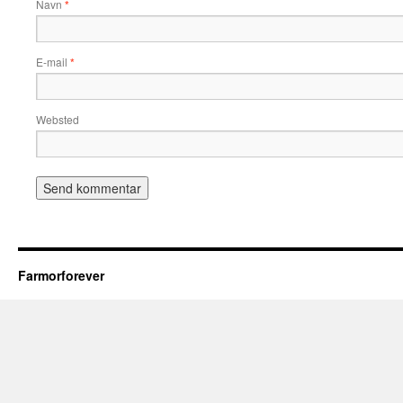
Navn
*
E-mail
*
Websted
Farmorforever