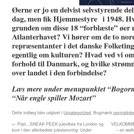
Øerne er jo en delvist selvstyrende del
dag, men fik Hjemmestyre i 1948. Hvo
grunden om disse 18 “forblæste” øer 
Atlanterhavet? Vi hører om de to nor
repræsentanter i det danske Folketing
egentlig om kulturen? Hvad ved vi om
forhold til Danmark, og hvilke strømn
over landet i den forbindelse?
Læs mere under menupunktet “Bogor
“Når engle spiller Mozart”
Dette indlæg blev udgivet i
Uncategorized
. Bogmærk
permalinke
←
Psst…SNEAK PEEK julevibes fra London og
VELKOMME
kom i den allerbedste julestemning: Under
– en well