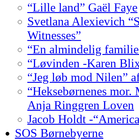
“Lille land” Gaël Faye
Svetlana Alexievich “
Witnesses”
“En almindelig familie
“Løvinden -Karen Bli
“Jeg løb mod Nilen” a
“Heksebørnenes mor. M
Anja Ringgren Loven
Jacob Holdt -“America
SOS Børnebyerne