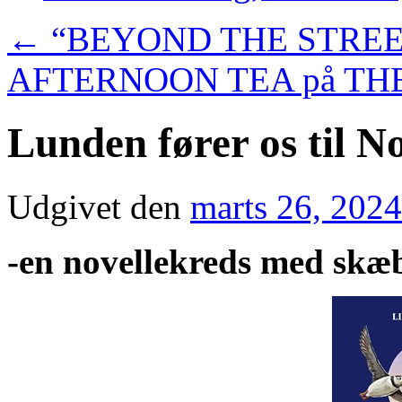
←
“BEYOND THE STRE
AFTERNOON TEA på TH
Lunden fører os til N
Udgivet den
marts 26, 2024
-en novellekreds med skæ