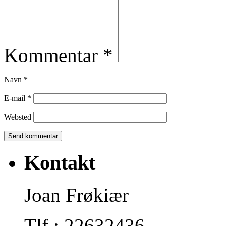
Kommentar
*
Navn
*
E-mail
*
Websted
Kontakt
Joan Frøkiær
Tlf.: 22632436