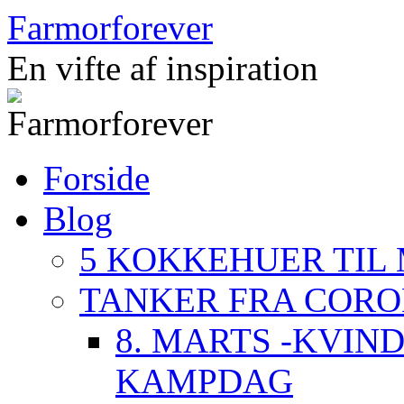
Hop
Farmorforever
til
indhold
En vifte af inspiration
Forside
Blog
5 KOKKEHUER TIL
TANKER FRA COR
8. MARTS -KVIN
KAMPDAG