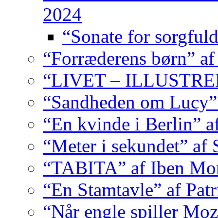
2024
“Sonate for sorgfuld
“Forræderens børn” af
“LIVET – ILLUSTRER
“Sandheden om Lucy” 
“En kvinde i Berlin” 
“Meter i sekundet” af 
“TABITA” af Iben Mo
“En Stamtavle” af Pat
“Når engle spiller Moz