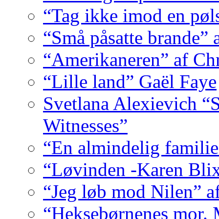
“Tag ikke imod en pøl
“Små påsatte brande” 
“Amerikaneren” af Ch
“Lille land” Gaël Faye
Svetlana Alexievich “
Witnesses”
“En almindelig familie
“Løvinden -Karen Bli
“Jeg løb mod Nilen” a
“Heksebørnenes mor. M