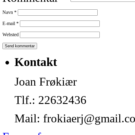
Navn
*
E-mail
*
Websted
Kontakt
Joan Frøkiær
Tlf.: 22632436
Mail: frokiaerj@gmail.c